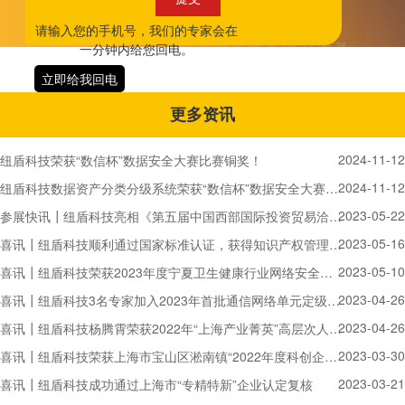
请输入您的手机号，我们的专家会在
一分钟内给您回电。
立即给我回电
更多资讯
2024-11-12
纽盾科技荣获“数信杯”数据安全大赛比赛铜奖！
2024-11-12
纽盾科技数据资产分类分级系统荣获“数信杯”数据安全大赛数据安全产品能力评比赛铜奖！
2023-05-22
参展快讯┃纽盾科技亮相《第五届中国西部国际投资贸易洽谈会》
2023-05-16
喜讯┃纽盾科技顺利通过国家标准认证，获得知识产权管理体系认证证书
2023-05-10
喜讯┃纽盾科技荣获2023年度宁夏卫生健康行业网络安全工作优秀技术支撑单位
2023-04-26
喜讯┃纽盾科技3名专家加入2023年首批通信网络单元定级备案专家组
2023-04-26
喜讯┃纽盾科技杨腾霄荣获2022年“上海产业菁英”高层次人才：产业领军人才证书
2023-03-30
喜讯┃纽盾科技荣获上海市宝山区淞南镇“2022年度科创企业奖”
2023-03-21
喜讯┃纽盾科技成功通过上海市“专精特新”企业认定复核