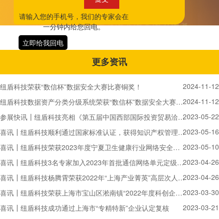
请输入您的手机号，我们的专家会在
一分钟内给您回电。
立即给我回电
更多资讯
2024-11-12
纽盾科技荣获“数信杯”数据安全大赛比赛铜奖！
2024-11-12
纽盾科技数据资产分类分级系统荣获“数信杯”数据安全大赛数据安全产品能力评比赛铜奖！
2023-05-22
参展快讯┃纽盾科技亮相《第五届中国西部国际投资贸易洽谈会》
2023-05-16
喜讯┃纽盾科技顺利通过国家标准认证，获得知识产权管理体系认证证书
2023-05-10
喜讯┃纽盾科技荣获2023年度宁夏卫生健康行业网络安全工作优秀技术支撑单位
2023-04-26
喜讯┃纽盾科技3名专家加入2023年首批通信网络单元定级备案专家组
2023-04-26
喜讯┃纽盾科技杨腾霄荣获2022年“上海产业菁英”高层次人才：产业领军人才证书
2023-03-30
喜讯┃纽盾科技荣获上海市宝山区淞南镇“2022年度科创企业奖”
2023-03-21
喜讯┃纽盾科技成功通过上海市“专精特新”企业认定复核