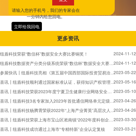
请输入您的手机号，我们的专家会在
一分钟内给您回电。
立即给我回电
更多资讯
2024-11-12
纽盾科技荣获“数信杯”数据安全大赛比赛铜奖！
2024-11-12
纽盾科技数据资产分类分级系统荣获“数信杯”数据安全大赛数据安全产品能力评比赛铜奖！
2023-05-22
参展快讯┃纽盾科技亮相《第五届中国西部国际投资贸易洽谈会》
2023-05-16
喜讯┃纽盾科技顺利通过国家标准认证，获得知识产权管理体系认证证书
2023-05-10
喜讯┃纽盾科技荣获2023年度宁夏卫生健康行业网络安全工作优秀技术支撑单位
2023-04-26
喜讯┃纽盾科技3名专家加入2023年首批通信网络单元定级备案专家组
2023-04-26
喜讯┃纽盾科技杨腾霄荣获2022年“上海产业菁英”高层次人才：产业领军人才证书
2023-03-30
喜讯┃纽盾科技荣获上海市宝山区淞南镇“2022年度科创企业奖”
2023-03-21
喜讯┃纽盾科技成功通过上海市“专精特新”企业认定复核